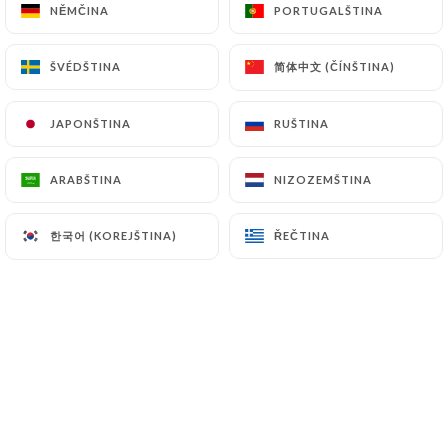
NĚMČINA
NĚMČINA
PORTUGALŠTINA
PORTUGALŠTINA
简体中文 (ČÍNŠTINA)
简体中文 (ČÍNŠTINA)
ŠVÉDŠTINA
ŠVÉDŠTINA
Le Comptoir des cousins est avant tout
l'accomplissement d'un rêve de gamins.
JAPONŠTINA
JAPONŠTINA
RUŠTINA
RUŠTINA
ARABŠTINA
ARABŠTINA
NIZOZEMŠTINA
NIZOZEMŠTINA
A l'initiative, deux cousins germains : Arthur
et Gautier. Adolescents, dans un village de
한국어 (KOREJŠTINA)
한국어 (KOREJŠTINA)
ŘEČTINA
ŘEČTINA
Haute-Normandie, ils s'imaginaient ouvrir
un restaurant "à leur image".
C'est Papi Renault, charcutier, fin cuisinier et
surtout bon vivant qui leur transmit le goût