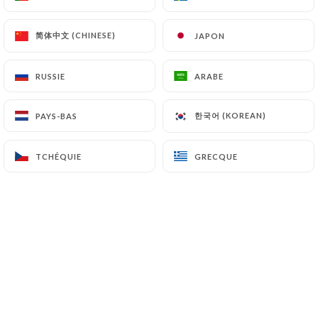
简体中文 (CHINESE)
简体中文 (CHINESE)
JAPON
JAPON
Christophe P. a noté
5/5
RUSSIE
RUSSIE
ARABE
ARABE
Merci les cousins ! Quelle cuisine, quelles
saveurs, quel accueil ! Une adresse
한국어 (KOREAN)
한국어 (KOREAN)
PAYS-BAS
PAYS-BAS
IMMANQUABLE sur Lyon, on y retournera
sûrement tellement on y a passé une
TCHÉQUIE
TCHÉQUIE
GRECQUE
GRECQUE
bonne soirée pour notre anniversaire de
mariage.
18/08/2025
•
07:38
Vincent A. a noté
V
5/5
Un accueil toujours souriant et
chaleureux. Une cuisine goûteuse et qui