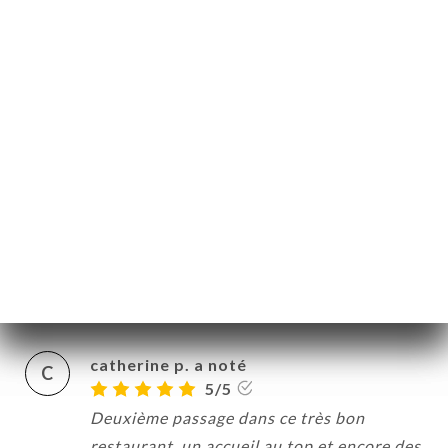
Bérangère T. a noté
B
5/5
Concept du partage sympa, on peut goûter
plein de choses. Plats bien assaisonnés,
originaux.
01/07/2022
•
05:52
Thierry U. a noté
T
5/5
01/07/2022
•
04:36
catherine p. a noté
C
5/5
Deuxième passage dans ce très bon
restaurant, un accueil au top et encore des