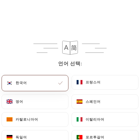
언어 선택:
언어 선택:
154 리뷰
RESTAURANT FRANÇAIS
프랑스어
프랑스어
한국어
한국어
31 Bis Rue Ney
69006 Lyon France
영어
영어
스페인어
스페인어
카탈로니아어
카탈로니아어
이탈리아어
이탈리아어
소개
독일어
독일어
포르투갈어
포르투갈어