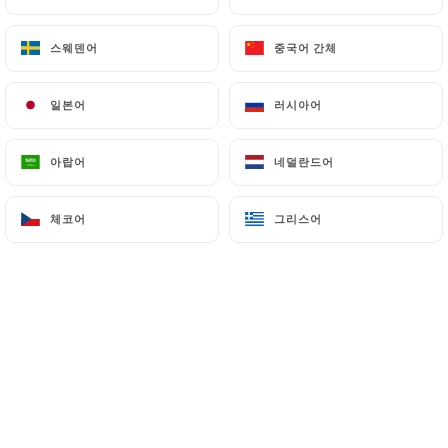
스웨덴어
스웨덴어
중국어 간체
중국어 간체
Le Comptoir des cousins est avant tout
일본어
일본어
러시아어
러시아어
l'accomplissement d'un rêve de gamins.
아랍어
아랍어
네덜란드어
네덜란드어
A l'initiative, deux cousins germains : Arthur
체코어
체코어
그리스어
그리스어
et Gautier. Adolescents, dans un village de
Haute-Normandie, ils s'imaginaient ouvrir
un restaurant "à leur image".
C'est Papi Renault, charcutier, fin cuisinier et
surtout bon vivant qui leur transmit le goût