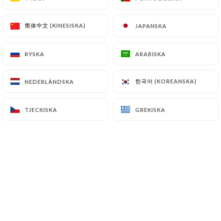
简体中文 (KINESISKA)
简体中文 (KINESISKA)
JAPANSKA
JAPANSKA
Le Comptoir des cousins est avant tout
l'accomplissement d'un rêve de gamins.
RYSKA
RYSKA
ARABISKA
ARABISKA
한국어 (KOREANSKA)
한국어 (KOREANSKA)
NEDERLÄNDSKA
NEDERLÄNDSKA
A l'initiative, deux cousins germains : Arthur
TJECKISKA
TJECKISKA
GREKISKA
GREKISKA
et Gautier. Adolescents, dans un village de
Haute-Normandie, ils s'imaginaient ouvrir
un restaurant "à leur image".
C'est Papi Renault, charcutier, fin cuisinier et
surtout bon vivant qui leur transmit le goût