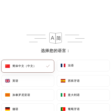
选择您的语言：
选择您的语言：
154 评论
RESTAURANT FRANÇAIS
法语
法语
简体中文（中文）
简体中文（中文）
31 Bis Rue Ney
69006 Lyon France
英语
英语
西班牙语
西班牙语
加泰罗尼亚语
加泰罗尼亚语
意大利语
意大利语
餐厅简介
德语
德语
葡萄牙语
葡萄牙语