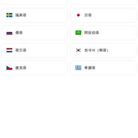
瑞典语
瑞典语
日语
日语
Le Comptoir des cousins est avant tout
俄语
俄语
阿拉伯语
阿拉伯语
l'accomplissement d'un rêve de gamins.
荷兰语
荷兰语
한국어（韩语）
한국어（韩语）
A l'initiative, deux cousins germains : Arthur
捷克语
捷克语
希腊语
希腊语
et Gautier. Adolescents, dans un village de
Haute-Normandie, ils s'imaginaient ouvrir
un restaurant "à leur image".
C'est Papi Renault, charcutier, fin cuisinier et
surtout bon vivant qui leur transmit le goût