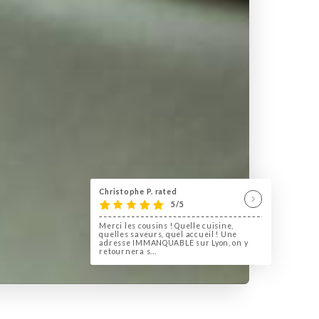
Christophe P. rated
5/5
Merci les cousins ! Quelle cuisine,
quelles saveurs, quel accueil ! Une
adresse IMMANQUABLE sur Lyon, on y
retournera s...