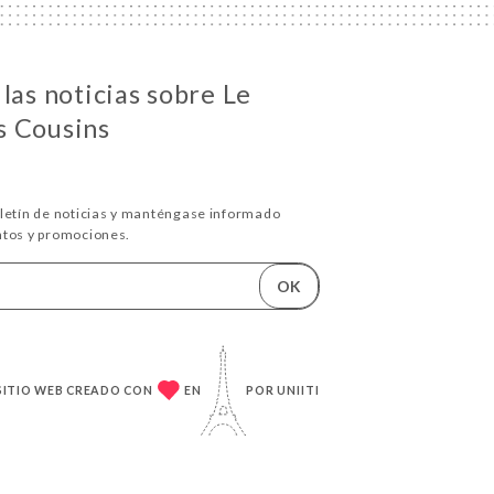
las noticias sobre Le
s Cousins
oletín de noticias y manténgase informado
ntos y promociones.
OK
SITIO WEB CREADO CON
EN
POR
UNIITI