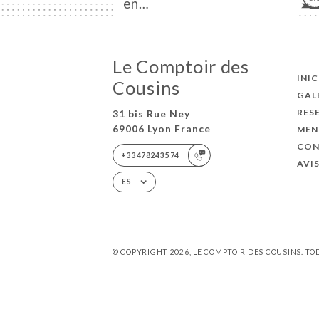
en…
Le Comptoir des
INI
Cousins
GAL
RES
31 bis Rue Ney
69006 Lyon France
MEN
CO
+33478243574
AVI
ES
© COPYRIGHT 2026, LE COMPTOIR DES COUSINS. T