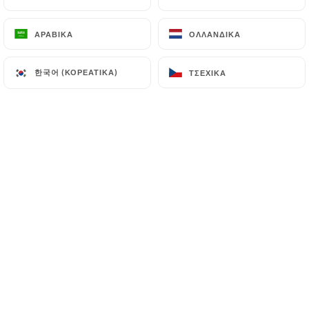
36.00€
ΑΡΑΒΙΚΆ
ΑΡΑΒΙΚΆ
ΟΛΛΑΝΔΙΚΆ
ΟΛΛΑΝΔΙΚΆ
Ορεκτικό + Κυρίως πιάτο ή Κυρίως πιάτο +
Επιδόρπιο
한국어 (ΚΟΡΕΆΤΙΚΑ)
한국어 (ΚΟΡΕΆΤΙΚΑ)
ΤΣΈΧΙΚΑ
ΤΣΈΧΙΚΑ
28.50€
ΕΠΙΔΟΡΠΙΑ ΓΙΑ ΜΕΣΗΜΕΡΙΑΝΟ
Αποδομημένη τάρτα τριών λεμονιών
8.00€
Κρεμώδης και λιωμένη σοκολάτα
8.00€