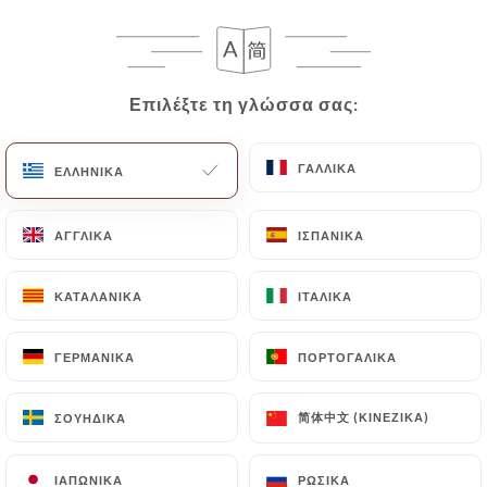
avant l’événement.
Le menu du soir est également
disponible le midi pour les groupes,
sur réservation.
Επιλέξτε τη γλώσσα σας:
Επιλέξτε τη γλώσσα σας:
ΓΑΛΛΙΚΆ
ΓΑΛΛΙΚΆ
ΕΛΛΗΝΙΚΆ
ΕΛΛΗΝΙΚΆ
ΧΑΡΤΗΣ MIDI
ΦΟΡΜΟΥΛΕΣ
ΕΠΙΔΟΡΠΙΑ ΓΙΑ ΜΕΣΗΜ
ΑΓΓΛΙΚΆ
ΑΓΓΛΙΚΆ
ΙΣΠΑΝΙΚΆ
ΙΣΠΑΝΙΚΆ
ΚΑΤΑΛΑΝΙΚΆ
ΚΑΤΑΛΑΝΙΚΆ
ΙΤΑΛΙΚΆ
ΙΤΑΛΙΚΆ
ΧΑΡΤΗΣ MIDI
ΓΕΡΜΑΝΙΚΆ
ΓΕΡΜΑΝΙΚΆ
ΠΟΡΤΟΓΑΛΙΚΆ
ΠΟΡΤΟΓΑΛΙΚΆ
简体中文 (ΚΙΝΈΖΙΚΑ)
简体中文 (ΚΙΝΈΖΙΚΑ)
ΣΟΥΗΔΙΚΆ
ΣΟΥΗΔΙΚΆ
ΦΟΡΜΟΥΛΕΣ
Ορεκτικό + Κυρίως Πιάτο + Επιδόρπιο
ΙΑΠΩΝΙΚΆ
ΙΑΠΩΝΙΚΆ
ΡΩΣΙΚΆ
ΡΩΣΙΚΆ