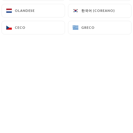
36.00€
한국어 (COREANO)
한국어 (COREANO)
OLANDESE
OLANDESE
Antipasto + Piatto principale o Piatto
principale + Dessert
CECO
CECO
GRECO
GRECO
28.50€
DOLCI PER IL PRANZO
Crostata ai tre limoni decostruita
8.00€
Cioccolato cremoso e fondente
8.00€