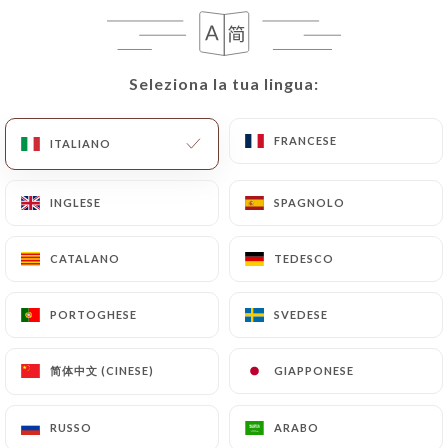
avant l’événement.
Le menu du soir est également
disponible le midi pour les groupes,
sur réservation.
Seleziona la tua lingua:
Seleziona la tua lingua:
FRANCESE
FRANCESE
ITALIANO
ITALIANO
MAPPA MIDI
FORMULE
DOLCI PER IL PRANZO
INGLESE
INGLESE
SPAGNOLO
SPAGNOLO
CATALANO
CATALANO
TEDESCO
TEDESCO
MAPPA MIDI
PORTOGHESE
PORTOGHESE
SVEDESE
SVEDESE
简体中文 (CINESE)
简体中文 (CINESE)
GIAPPONESE
GIAPPONESE
FORMULE
RUSSO
RUSSO
ARABO
ARABO
Antipasto + Piatto Principale + Dessert